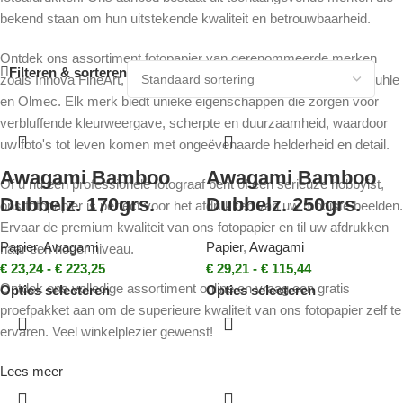
bekend staan om hun uitstekende kwaliteit en betrouwbaarheid.
Ontdek ons assortiment fotopapier van gerenommeerde merken
Filteren & sorteren
zoals Innova FineArt, Hahnemuhle FineArt, Harman by Hahnemuhle
en Olmec. Elk merk biedt unieke eigenschappen die zorgen voor
verbluffende kleurweergave, scherpte en duurzaamheid, waardoor
uw foto's tot leven komen met ongeëvenaarde helderheid en detail.
Awagami Bamboo
Awagami Bamboo
Of u nu een professionele fotograaf bent of een serieuze hobbyist,
Dubbelz. 170grs.
Dubbelz. 250grs.
ons fotopapier is perfect voor het afdrukken van uw mooiste beelden.
Ervaar de premium kwaliteit van ons fotopapier en til uw afdrukken
Papier
,
Awagami
Papier
,
Awagami
naar een hoger niveau.
€
23,24
-
€
223,25
€
29,21
-
€
115,44
Ontdek ons volledige assortiment online en vraag een gratis
Opties selecteren
Opties selecteren
proefpakket aan om de superieure kwaliteit van ons fotopapier zelf te
ervaren. Veel winkelplezier gewenst!
Lees meer