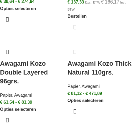
€
38,64
-
€
274,64
€
137,33
€
166,17
Excl. BTW
Incl.
Opties selecteren
BTW
Bestellen
Awagami Kozo
Awagami Kozo Thick
Double Layered
Natural 110grs.
96grs.
Papier
,
Awagami
€
81,12
-
€
471,89
Papier
,
Awagami
Opties selecteren
€
63,54
-
€
83,39
Opties selecteren