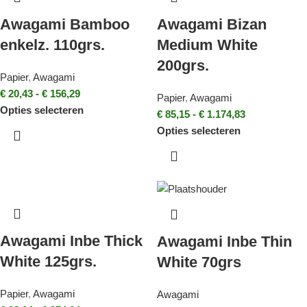
Awagami Bamboo
Awagami Bizan
enkelz. 110grs.
Medium White
200grs.
Papier
,
Awagami
€
20,43
-
€
156,29
Papier
,
Awagami
Opties selecteren
€
85,15
-
€
1.174,83
Opties selecteren
Awagami Inbe Thick
Awagami Inbe Thin
White 125grs.
White 70grs
Papier
,
Awagami
Awagami