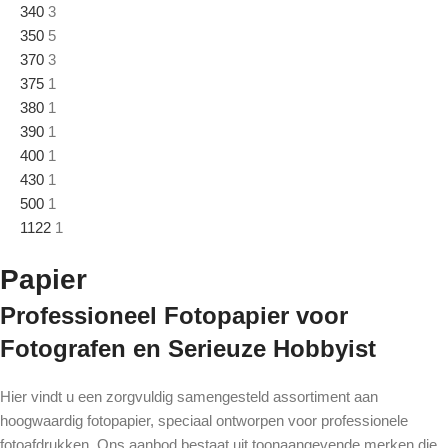
340
3
350
5
370
3
375
1
380
1
390
1
400
1
430
1
500
1
1122
1
Papier
Professioneel Fotopapier voor
Fotografen en Serieuze Hobbyist
Hier vindt u een zorgvuldig samengesteld assortiment aan
hoogwaardig fotopapier, speciaal ontworpen voor professionele
fotoafdrukken. Ons aanbod bestaat uit toonaangevende merken die