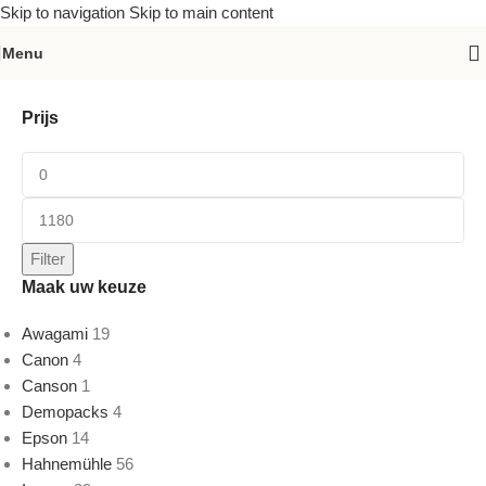
Skip to navigation
Skip to main content
Home
»
Papier
Menu
Prijs
Filter
Maak uw keuze
Awagami
19
Canon
4
Canson
1
Demopacks
4
Epson
14
Hahnemühle
56