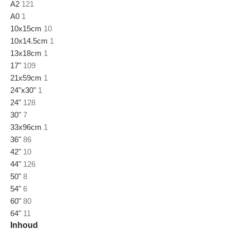
A2
121
A0
1
10x15cm
10
10x14.5cm
1
13x18cm
1
17"
109
21x59cm
1
24"x30"
1
24"
128
30"
7
33x96cm
1
36"
86
42"
10
44"
126
50"
8
54"
6
60"
80
64"
11
Inhoud