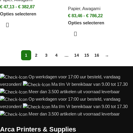
€
47,13
-
€
382,87
Papier
,
Awagami
Opties selecteren
€
83,46
-
€
786,22
Opties selecteren
1
2
3
4
…
14
15
16
→
Op werkdagen voor 17:00 uur besteld, vandaag
verzonden!
Ma t/m Vr bereikbaar van 9.00 tot 17.30
Meer dan 3.500 artikelen uit voorraad leverbaar
Op werkdagen voor 17:00 uur besteld, vandaag
verzonden!
Ma t/m Vr bereikbaar van 9.00 tot 17.30
Meer dan 3.500 artikelen uit voorraad leverbaar
Arca Printers & Supplies