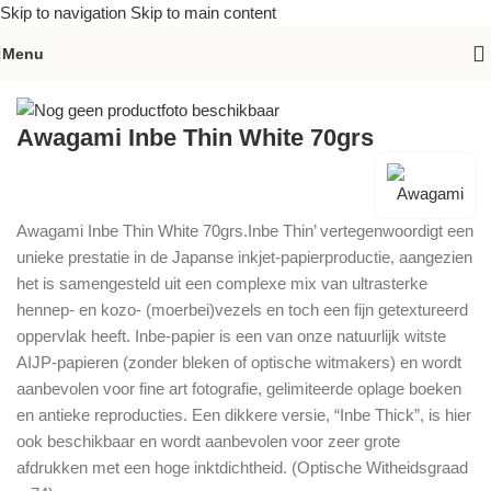
Skip to navigation
Skip to main content
Menu
Home
»
Assortiment
»
Awagami Inbe Thin White 70grs
Awagami Inbe Thin White 70grs
Awagami Inbe Thin White 70grs.Inbe Thin’ vertegenwoordigt een
unieke prestatie in de Japanse inkjet-papierproductie, aangezien
het is samengesteld uit een complexe mix van ultrasterke
hennep- en kozo- (moerbei)vezels en toch een fijn getextureerd
oppervlak heeft. Inbe-papier is een van onze natuurlijk witste
AIJP-papieren (zonder bleken of optische witmakers) en wordt
aanbevolen voor fine art fotografie, gelimiteerde oplage boeken
en antieke reproducties. Een dikkere versie, “Inbe Thick”, is hier
ook beschikbaar en wordt aanbevolen voor zeer grote
afdrukken met een hoge inktdichtheid. (Optische Witheidsgraad