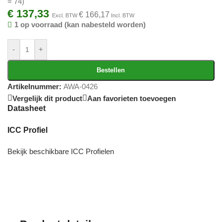
= 74)
€
137,33
€
166,17
Excl. BTW
Incl. BTW
1 op voorraad (kan nabesteld worden)
-
+
Bestellen
Artikelnummer:
AWA-0426
Vergelijk dit product
Aan favorieten toevoegen
Datasheet
ICC Profiel
Bekijk beschikbare ICC Profielen