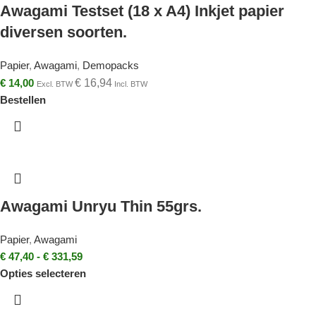
Awagami Testset (18 x A4) Inkjet papier
diversen soorten.
Papier
,
Awagami
,
Demopacks
€
14,00
€
16,94
Excl. BTW
Incl. BTW
Bestellen
Awagami Unryu Thin 55grs.
Papier
,
Awagami
€
47,40
-
€
331,59
Opties selecteren