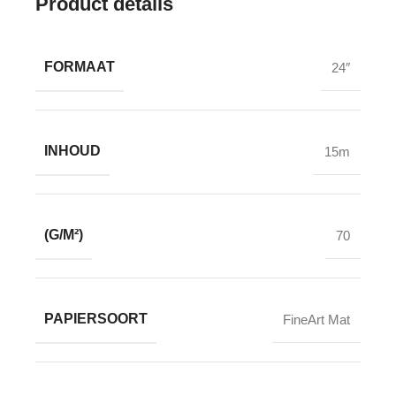
Product details
FORMAAT
24″
INHOUD
15m
(G/M²)
70
PAPIERSOORT
FineArt Mat