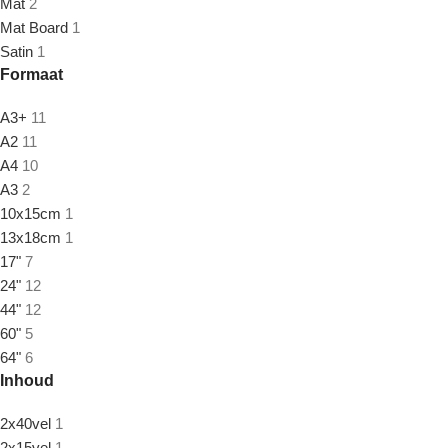
Mat
2
Mat Board
1
Satin
1
Formaat
A3+
11
A2
11
A4
10
A3
2
10x15cm
1
13x18cm
1
17"
7
24"
12
44"
12
60"
5
64"
6
Inhoud
2x40vel
1
2x15vel
1