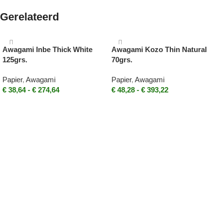
Gerelateerd
Awagami Inbe Thick White
Awagami Kozo Thin Natural
125grs.
70grs.
Papier
,
Awagami
Papier
,
Awagami
€
38,64
-
€
274,64
€
48,28
-
€
393,22
Opties selecteren
Opties selecteren