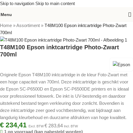
Skip to navigation
Skip to main content
Menu
Home
»
Assortiment
»
T48M100 Epson inktcartridge Photo-Zwart
700ml
T48M100 Epson inktcartridge Photo-Zwart
700ml
Originele Epson T48M100 inktcartridge in de kleur Foto-Zwart met
een hoge capaciteit van 700ml. Deze inktcartridge is geschikt voor
de Epson SC-P6500D en Epson SC-P6500DE printers en is ideaal
voor professioneel fotowerk. De inkt is UV-bestendig en daardoor
uitstekend bestand tegen verkleuring door zonlicht. Bovendien is
deze inktcartridge zeer goed vochtbestendig, wat bijdraagt aan
langdurig kleurbehoud en duurzame afdrukken van hoge kwaliteit.
€
234,41
€
283,64
Excl. BTW
Incl. BTW
1 op voorraad (kan nabesteld worden)