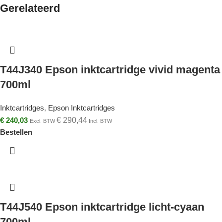
Gerelateerd
T44J340 Epson inktcartridge vivid magenta
700ml
Inktcartridges
,
Epson Inktcartridges
€
240,03
€
290,44
Excl. BTW
Incl. BTW
Bestellen
T44J540 Epson inktcartridge licht-cyaan
700ml