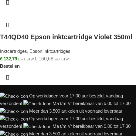
T44QD40 Epson inktcartridge Violet 350ml
Inktcartridges
,
Epson Inktcartridges
€
132,79
€
160,68
Excl. BTW
Incl. BTW
Bestellen
Op werkdagen voor 17:00 uur besteld, vandaag
verzonden!
Ma t/m Vr bereikbaar van 9.00 tot 17.30
Meer dan 3.500 artikelen uit voorraad leverbaar
Op werkdagen voor 17:00 uur besteld, vandaag
verzonden!
Ma t/m Vr bereikbaar van 9.00 tot 17.30
Meer dan 3.500 artikelen uit voorraad leverbaar