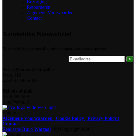
Bezorging
Retourneren
Algemene Voorwaarden
Contact
Aanmelden Nieuwsbrief
Blijf op de hoogte van alle aanbiedingen, acties en inspiratie.
>
Arca Printers & Supplies
Plaza 11E
4782 SL Moerdijk
Bel ons of mail
0168 380 908
shop@arca.nl
Volg ons:
Algemene Voorwaarden
|
Cookie Policy
|
Privacy Policy
|
Contact
Realisatie
Buro Wartaal
|
Copyright 2026