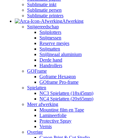
Sublimatie inkt
Sublimatie persen
Sublimatie printers
Afwerking
Snijgereedschap
Snijplotters
Snijmessen
Reserve mesjes
Snijmatten
Snijlineaal aluminium
Derde hand
Handrollers
GOFrame
Goframe Hexagon
GOframe Pro-frame
Spielatten
NC3 Spielatten (18x45mm)
NC4 Spielatten (20x65mm)
Meer afwerking
Mounting film en Tape
Lamineerfolie
Protective Spray
Vernis
Overige
Canon Print & Cut Studio