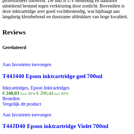
professioneel fotowerk. De inkt is UV-bestendig en daardoor
uitstekend bestand tegen verkleuring door zonlicht. Bovendien is
deze inktcartridge zeer goed vochtbestendig, wat bijdraagt aan
langdurig kleurbehoud en duurzame afdrukken van hoge kwaliteit.
Reviews
Gerelateerd
Aan favorieten toevoegen
T44J440 Epson inktcartridge geel 700ml
Inktcartridges
,
Epson Inktcartridges
€
240,03
€
290,44
Excl. BTW
Incl. BTW
Bestellen
Vergelijk dit product
Aan favorieten toevoegen
T44JD40 Epson inktcartridge Violet 700ml