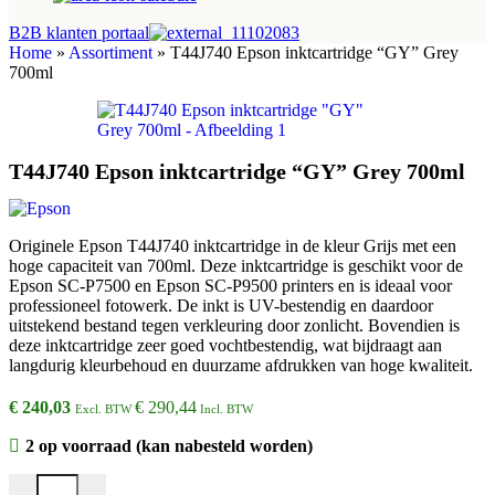
B2B klanten portaal
Home
»
Assortiment
»
T44J740 Epson inktcartridge “GY” Grey
700ml
T44J740 Epson inktcartridge “GY” Grey 700ml
Originele Epson T44J740 inktcartridge in de kleur Grijs met een
hoge capaciteit van 700ml. Deze inktcartridge is geschikt voor de
Epson SC-P7500 en Epson SC-P9500 printers en is ideaal voor
professioneel fotowerk. De inkt is UV-bestendig en daardoor
uitstekend bestand tegen verkleuring door zonlicht. Bovendien is
deze inktcartridge zeer goed vochtbestendig, wat bijdraagt aan
langdurig kleurbehoud en duurzame afdrukken van hoge kwaliteit.
€
240,03
€
290,44
Excl. BTW
Incl. BTW
2 op voorraad (kan nabesteld worden)
T44J740 Epson inktcartridge "GY" Grey 700ml aantal