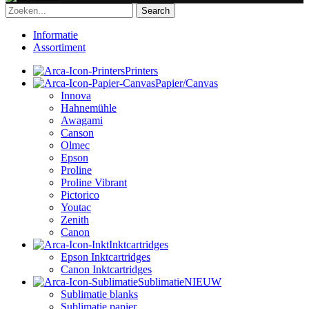
Search
Informatie
Assortiment
Printers
Papier/canvas
Innova
Hahnemühle
Awagami
Canson
Olmec
Epson
Proline
Proline Vibrant
Pictorico
Youtac
Zenith
Canon
Inktcartridges
Epson Inktcartridges
Canon Inktcartridges
Sublimatie
NIEUW
Sublimatie blanks
Sublimatie papier