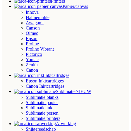
Printers
Papier/canvas
Innova
Hahnemühle
Awagami
Canson
Olmec
Epson
Proline
Proline Vibrant
Pictorico
Youtac
Zenith
Canon
Inktcartridges
Epson Inktcartridges
Canon Inktcartridges
Sublimatie
NIEUW
Sublimatie blanks
Sublimatie papier
Sublimatie inkt
Sublimatie persen
Sublimatie printers
Afwerking
Snijgereedschap