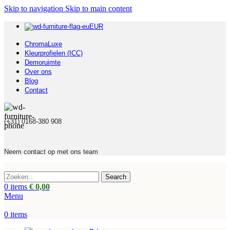
Skip to navigation
Skip to main content
EUR
ChromaLuxe
Kleurprofielen (ICC)
Demoruimte
Over ons
Blog
Contact
(+31) 0168-380 908
Neem contact op met ons team
Search
0
items
€
0,00
Menu
0
items