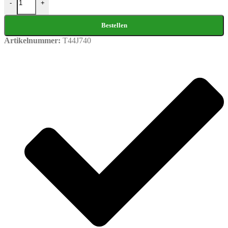
-
+
Bestellen
Artikelnummer:
T44J740