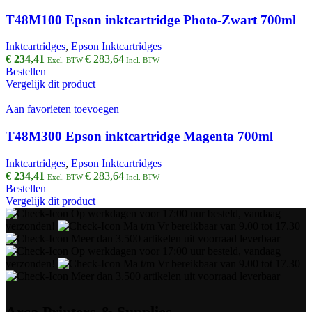
T48M100 Epson inktcartridge Photo-Zwart 700ml
Inktcartridges
,
Epson Inktcartridges
€
234,41
€
283,64
Excl. BTW
Incl. BTW
Bestellen
Vergelijk dit product
Aan favorieten toevoegen
T48M300 Epson inktcartridge Magenta 700ml
Inktcartridges
,
Epson Inktcartridges
€
234,41
€
283,64
Excl. BTW
Incl. BTW
Bestellen
Vergelijk dit product
Op werkdagen voor 17:00 uur besteld, vandaag
verzonden!
Ma t/m Vr bereikbaar van 9.00 tot 17.30
Meer dan 3.500 artikelen uit voorraad leverbaar
Op werkdagen voor 17:00 uur besteld, vandaag
verzonden!
Ma t/m Vr bereikbaar van 9.00 tot 17.30
Meer dan 3.500 artikelen uit voorraad leverbaar
Arca Printers & Supplies