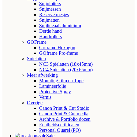
Snijplotters
Snijmessen
Reserve mesjes
Snijmatten
Snijlineaal aluminium
Derde hand
Handrollers
GOFrame
Goframe Hexagon
GOframe Pro-frame
Spielatten
NC3 Spielatten (18x45mm)
NC4 Spielatten (20x65mm)
Meer afwerking
Mounting film en Tape
Lamineerfolie
Protective Spray
Vernis
Overige
Canon Print & Cut Studio
Canon Print & Cut media
Archive & Portfolio dozen
Echtheidscertificaten
Personal Quarel (PQ)
Sale