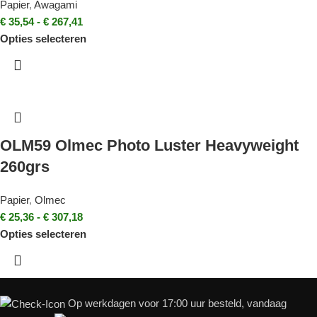
Papier
,
Awagami
€
35,54
-
€
267,41
Opties selecteren
OLM59 Olmec Photo Luster Heavyweight
260grs
Papier
,
Olmec
€
25,36
-
€
307,18
Opties selecteren
Op werkdagen voor 17:00 uur besteld, vandaag