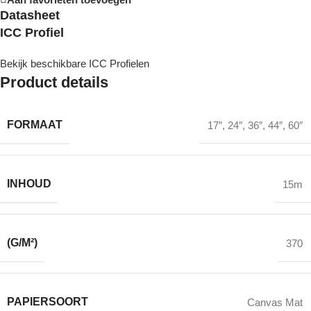
Datasheet
ICC Profiel
Bekijk beschikbare ICC Profielen
Product details
FORMAAT
17″
,
24″
,
36″
,
44″
,
60″
INHOUD
15m
(G/M²)
370
PAPIERSOORT
Canvas Mat