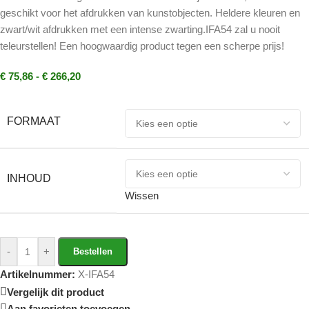
geschikt voor het afdrukken van kunstobjecten. Heldere kleuren en
zwart/wit afdrukken met een intense zwarting.IFA54 zal u nooit
teleurstellen! Een hoogwaardig product tegen een scherpe prijs!
€
75,86
-
€
266,20
FORMAAT
INHOUD
Wissen
-
+
Bestellen
Artikelnummer:
X-IFA54
Vergelijk dit product
Aan favorieten toevoegen