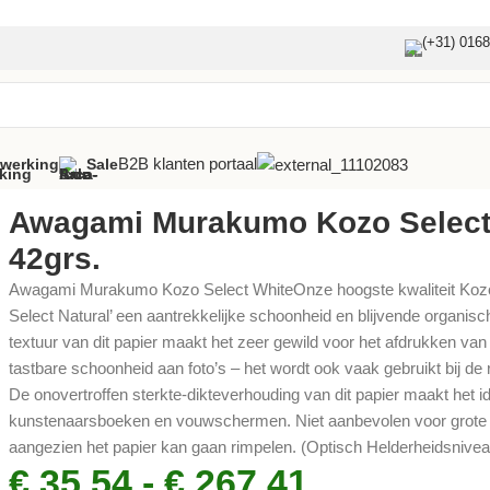
(+31) 016
B2B klanten portaal
fwerking
Sale
.
Awagami Murakumo Kozo Select
42grs.
Awagami Murakumo Kozo Select WhiteOnze hoogste kwaliteit Koz
Select Natural’ een aantrekkelijke schoonheid en blijvende organi
textuur van dit papier maakt het zeer gewild voor het afdrukken va
tastbare schoonheid aan foto’s – het wordt ook vaak gebruikt bij d
De onovertroffen sterkte-dikteverhouding van dit papier maakt het i
kunstenaarsboeken en vouwschermen. Niet aanbevolen voor grote a
aangezien het papier kan gaan rimpelen. (Optisch Helderheidsnivea
€
35,54
-
€
267,41