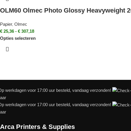
OLM60 Olmec Photo Glossy Heavyweight 2
Papier
,
Olmec
€
25,36
-
€
307,18
Opties selecteren
p werkdagen voor 17:00 uur besteld, vandaag verzonden!
baar
p werkdagen voor 17:00 uur besteld, vandaag verzonden!
baar
Arca Printers & Supplies