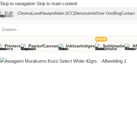
Skip to navigation
Skip to main content
EUR
ChromaLuxe
Kleurprofielen (ICC)
Demoruimte
Over Ons
Blog
Contact
NIEUW
Printers
Papier/canvas
Inktcartridges
Sublimatie
A
Home
»
Assortiment
»
Awagami Murakumo Kozo Select White 42grs