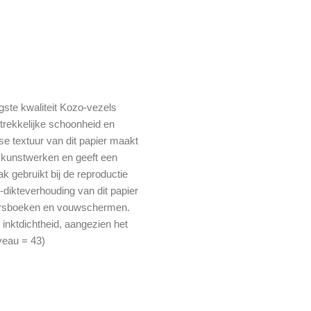
te kwaliteit Kozo-vezels
trekkelijke schoonheid en
e textuur van dit papier maakt
e kunstwerken en geeft een
k gebruikt bij de reproductie
dikteverhouding van dit papier
aarsboeken en vouwschermen.
inktdichtheid, aangezien het
veau = 43)