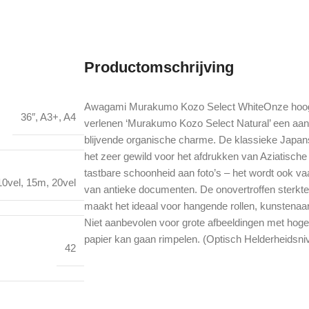
Productomschrijving
Awagami Murakumo Kozo Select WhiteOnze hoogs
36″
,
A3+
,
A4
verlenen ‘Murakumo Kozo Select Natural’ een aan
blijvende organische charme. De klassieke Japans
het zeer gewild voor het afdrukken van Aziatisch
tastbare schoonheid aan foto’s – het wordt ook vaa
10vel
,
15m
,
20vel
van antieke documenten. De onovertroffen sterkte-
maakt het ideaal voor hangende rollen, kunsten
Niet aanbevolen voor grote afbeeldingen met hoge 
papier kan gaan rimpelen. (Optisch Helderheidsni
42