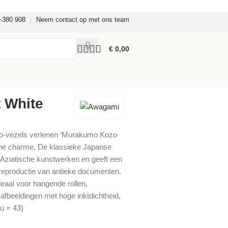
8-380 908
Neem contact op met ons team
€
0,00
 White
o-vezels verlenen ‘Murakumo Kozo
sche charme. De klassieke Japanse
n Aziatische kunstwerken en geeft een
e reproductie van antieke documenten.
deaal voor hangende rollen,
fbeeldingen met hoge inktdichtheid,
u = 43)