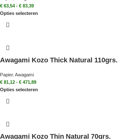
€
63,54
-
€
83,39
Opties selecteren
Awagami Kozo Thick Natural 110grs.
Papier
,
Awagami
€
81,12
-
€
471,89
Opties selecteren
Awagami Kozo Thin Natural 70grs.