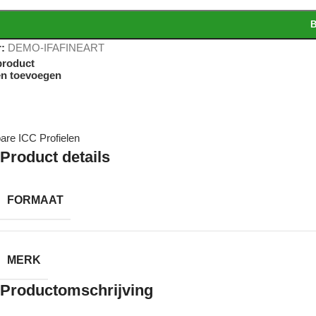
B
r:
DEMO-IFAFINEART
 product
en toevoegen
are ICC Profielen
Product details
FORMAAT
MERK
Productomschrijving