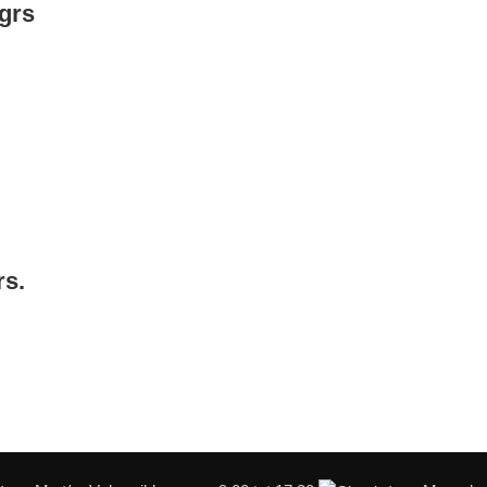
grs
rs.