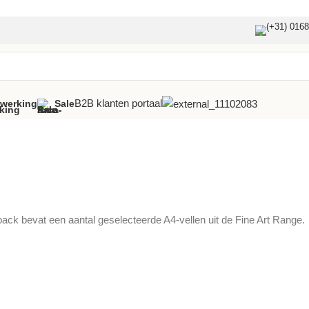
(+31) 016
B2B klanten portaal
fwerking
Sale
emopack bevat een aantal geselecteerde A4-vellen uit de Fine Art Range