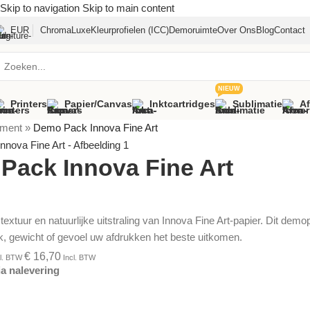
Skip to navigation
Skip to main content
EUR
ChromaLuxe
Kleurprofielen (ICC)
Demoruimte
Over Ons
Blog
Contact
NIEUW
Printers
Papier/canvas
Inktcartridges
Sublimatie
A
iment
»
Demo Pack Innova Fine Art
Pack Innova Fine Art
 textuur en natuurlijke uitstraling van Innova Fine Art-papier. Dit d
k, gewicht of gevoel uw afdrukken het beste uitkomen.
€
16,70
l. BTW
Incl. BTW
a nalevering