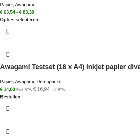
Papier
,
Awagami
€
63,54
-
€
83,39
Opties selecteren
Awagami Testset (18 x A4) Inkjet papier div
Papier
,
Awagami
,
Demopacks
€
14,00
€
16,94
Excl. BTW
Incl. BTW
Bestellen