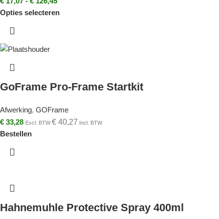
€
17,07
-
€
126,45
Opties selecteren
GoFrame Pro-Frame Startkit
Afwerking
,
GOFrame
€
33,28
€
40,27
Excl. BTW
Incl. BTW
Bestellen
Hahnemuhle Protective Spray 400ml