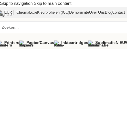
Skip to navigation
Skip to main content
EUR
ChromaLuxe
Kleurprofielen (ICC)
Demoruimte
Over Ons
Blog
Contact
Printers
Papier/canvas
Inktcartridges
Sublimatie
NIEU
Home
»
Assortiment
»
Clearshield vernis Hoogglans 5L