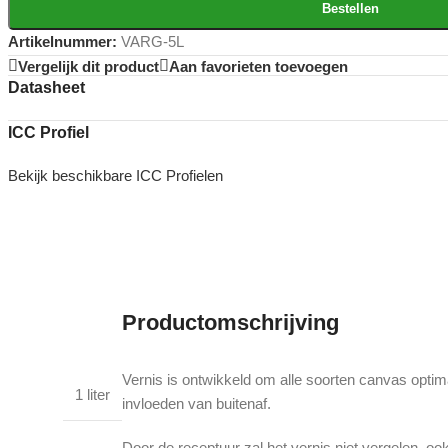
Bestellen
Artikelnummer:
VARG-5L
Vergelijk dit product
Aan favorieten toevoegen
Datasheet
ICC Profiel
Bekijk beschikbare ICC Profielen
Productomschrijving
Vernis is ontwikkeld om alle soorten canvas opti
1 liter
invloeden van buitenaf.
Door de receptuur zal het vernis niet vergelen, ook 