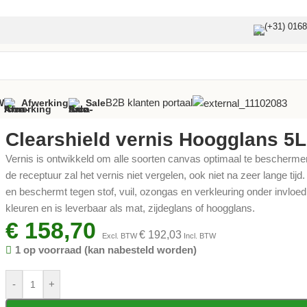
(+31) 016
B2B klanten portaal
W
Afwerking
Sale
Clearshield vernis Hoogglans 5L
Vernis is ontwikkeld om alle soorten canvas optimaal te bescherme
de receptuur zal het vernis niet vergelen, ook niet na zeer lange tij
en beschermt tegen stof, vuil, ozongas en verkleuring onder invloed
kleuren en is leverbaar als mat, zijdeglans of hoogglans.
€
158,70
€
192,03
Excl. BTW
Incl. BTW
1 op voorraad (kan nabesteld worden)
-
+