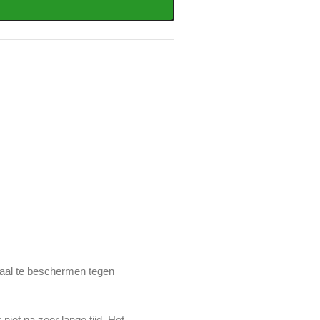
maal te beschermen tegen
niet na zeer lange tijd. Het