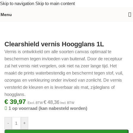
Skip to navigation
Skip to main content
Menu
Home
»
Assortiment
»
Clearshield vernis Hoogglans 1L
Clearshield vernis Hoogglans 1L
Vernis is ontwikkeld om alle soorten canvas optimaal te
beschermen tegen invloeden van buitenaf. Door de receptuur
zal het vernis niet vergelen, ook niet na zeer lange tijd. Het
maakt de prints waterbestendig en beschermt tegen stof, vuil,
ozongas en verkleuring onder invloed van zonlicht. De vernis
versterkt de kleuren en is leverbaar als mat, zijdeglans of
hoogglans.
€
39,97
€
48,36
Excl. BTW
Incl. BTW
1 op voorraad (kan nabesteld worden)
-
+