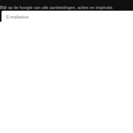
Blijf op de hoogte van alle aanbiedingen, acties en inspiratie.
Arca Printers & Supplies
Plaza 11E
4782 SL Moerdijk
Bel ons of mail
0168 380 908
shop@arca.nl
Volg ons:
Algemene Voorwaarden
|
Cookie Policy
|
Privacy Policy
|
Contac
Realisatie
Buro Wartaal
|
Copyright 2026