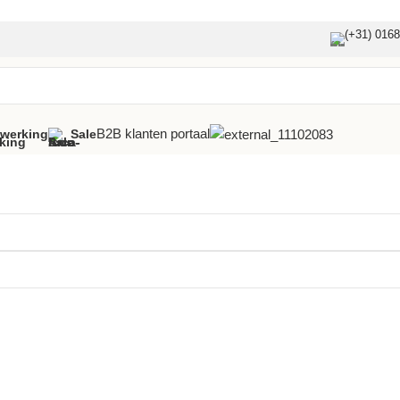
(+31) 016
B2B klanten portaal
fwerking
Sale