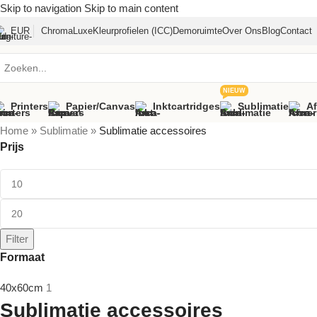
Skip to navigation
Skip to main content
EUR
ChromaLuxe
Kleurprofielen (ICC)
Demoruimte
Over Ons
Blog
Contact
NIEUW
Printers
Papier/canvas
Inktcartridges
Sublimatie
A
Home
»
Sublimatie
»
Sublimatie accessoires
Prijs
Filter
Formaat
40x60cm
1
Sublimatie accessoires