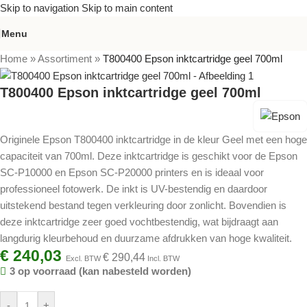
Skip to navigation
Skip to main content
Menu
Home
»
Assortiment
»
T800400 Epson inktcartridge geel 700ml
T800400 Epson inktcartridge geel 700ml
Originele Epson T800400 inktcartridge in de kleur Geel met een hoge
capaciteit van 700ml. Deze inktcartridge is geschikt voor de Epson
SC-P10000 en Epson SC-P20000 printers en is ideaal voor
professioneel fotowerk. De inkt is UV-bestendig en daardoor
uitstekend bestand tegen verkleuring door zonlicht. Bovendien is
deze inktcartridge zeer goed vochtbestendig, wat bijdraagt aan
langdurig kleurbehoud en duurzame afdrukken van hoge kwaliteit.
€
240,03
€
290,44
Excl. BTW
Incl. BTW
3 op voorraad (kan nabesteld worden)
-
+