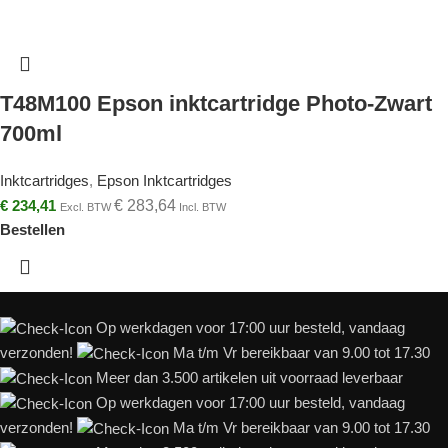
T48M100 Epson inktcartridge Photo-Zwart
700ml
Inktcartridges
,
Epson Inktcartridges
€
234,41
€
283,64
Excl. BTW
Incl. BTW
Bestellen
Op werkdagen voor 17:00 uur besteld, vandaag
verzonden!
Ma t/m Vr bereikbaar van 9.00 tot 17.30
Meer dan 3.500 artikelen uit voorraad leverbaar
Op werkdagen voor 17:00 uur besteld, vandaag
verzonden!
Ma t/m Vr bereikbaar van 9.00 tot 17.30