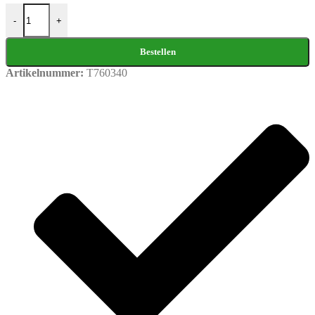
T760340 Epson inktcartridge vivid-magenta 25.9ml aantal
-
+
Bestellen
Artikelnummer:
T760340