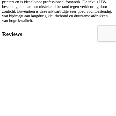
printers en is ideaal voor professioneel fotowerk. De inkt is UV-
bestendig en daardoor uitstekend bestand tegen verkleuring door
zonlicht. Bovendien is deze inktcartridge zeer goed vochtbestendig,
wat bijdraagt aan langdurig kleurbehoud en duurzame afdrukken
van hoge kwaliteit.
Reviews
Gerelateerd
Aan favorieten toevoegen
T44J240 Epson inktcartridge cyaan 700ml
Inktcartridges
,
Epson Inktcartridges
€
240,03
€
290,44
Excl. BTW
Incl. BTW
Bestellen
Vergelijk dit product
Aan favorieten toevoegen
T44J540 Epson inktcartridge licht-cyaan 700ml