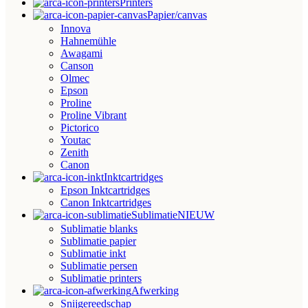
Printers
Papier/canvas
Innova
Hahnemühle
Awagami
Canson
Olmec
Epson
Proline
Proline Vibrant
Pictorico
Youtac
Zenith
Canon
Inktcartridges
Epson Inktcartridges
Canon Inktcartridges
Sublimatie
NIEUW
Sublimatie blanks
Sublimatie papier
Sublimatie inkt
Sublimatie persen
Sublimatie printers
Afwerking
Snijgereedschap