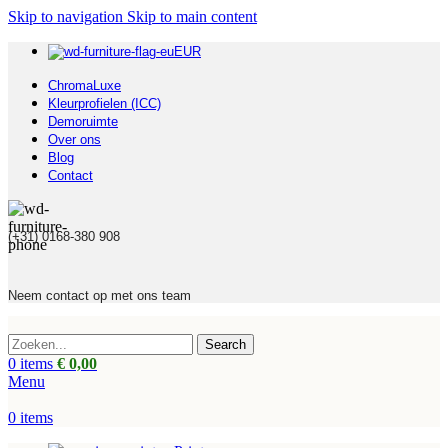
Skip to navigation
Skip to main content
EUR
ChromaLuxe
Kleurprofielen (ICC)
Demoruimte
Over ons
Blog
Contact
(+31) 0168-380 908
Neem contact op met ons team
Search
0
items
€
0,00
Menu
0
items