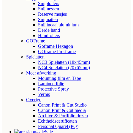
Snijplotters
Snijmessen
Reserve mesjes
Snijmatten
Snijlineaal aluminium
Derde hand
Handrollers
GOFrame
Goframe Hexagon
GOframe Pro-frame
Spielatten
NC3 Spielatten (18x45mm)
NC4 Spielatten (20x65mm)
Meer afwerking
Mounting film en Tape
Lamineerfolie
Protective Spray
Vernis
Overige
Canon Print & Cut Studio
Canon Print & Cut media
Archive & Portfolio dozen
Echtheidscertificaten
Personal Quarel (PQ)
Sale