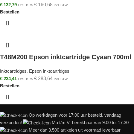
€
132,79
€
160,68
Excl. BTW
Incl. BTW
Bestellen
T48M200 Epson inktcartridge Cyaan 700ml
Inktcartridges
,
Epson Inktcartridges
€
234,41
€
283,64
Excl. BTW
Incl. BTW
Bestellen
Op werkdagen voor 17:00 uur besteld, vandaag
verzonden!
Ma t/m Vr bereikbaar van 9.00 tot 17.30
Meer dan 3.500 artikelen uit voorraad leverbaar