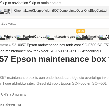
Skip to navigation
Skip to main content
EUR
ChromaLuxe
Kleurprofielen (ICC)
Demoruimte
Over Ons
Blog
Contact
NIEUW
Printers
Papier/canvas
Inktcartridges
Sublimatie
A
iment
»
S210057 Epson maintenance box tank voor SC-F500 SC-F5
57 Epson maintenance box 
7 maintenance box is een onderhoudscartridge die overtollige inkt opv
n hoge afdrukkwaliteit. Geschikt voor: Epson SC-F500 en SC-F501. De
€
49,78
W
Incl. BTW
a nalevering