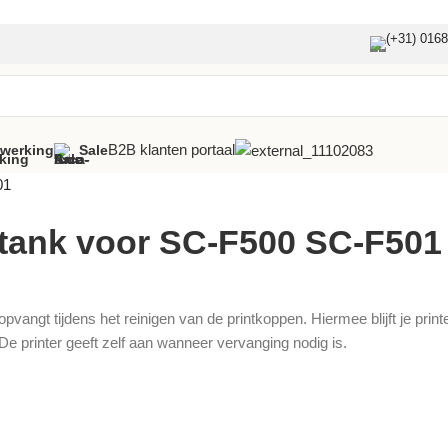
(+31) 016
B2B klanten portaal
fwerking
Sale
01
tank voor SC-F500 SC-F501
angt tijdens het reinigen van de printkoppen. Hiermee blijft je print
 printer geeft zelf aan wanneer vervanging nodig is.