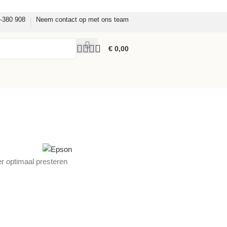
8-380 908
Neem contact op met ons team
€
0,00
er optimaal presteren