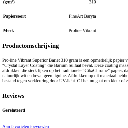
(g/m²)
310
Papiersoort
FineArt Baryta
Merk
Proline Vibrant
Productomschrijving
Pro-line Vibrant Superior Bariet 310 gram is een opmerkelijk papier
“Crystal Layer Coating” die Barium Sulfaat bevat. Deze coating maakt 
afdrukken die sterk lijken op het traditionele “CibaChrome” papier, d
natuurlijk wit en bevat geen lignine. Afdrukken op dit materiaal hebb
bestand tegen verkleuring door UV-licht. Of het nu gaat om kleur of zw
Reviews
Gerelateerd
Aan favorieten toevoegen