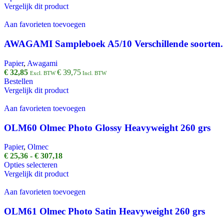
op
product
tot
Vergelijk dit product
de
heeft
€ 83,39
productpagina
meerdere
Aan favorieten toevoegen
variaties.
Deze
AWAGAMI Sampleboek A5/10 Verschillende soorten.
optie
kan
Papier
,
Awagami
gekozen
€
32,85
€
39,75
Excl. BTW
Incl. BTW
worden
Bestellen
op
Vergelijk dit product
de
productpagina
Aan favorieten toevoegen
OLM60 Olmec Photo Glossy Heavyweight 260 grs
Papier
,
Olmec
Prijsklasse:
€
25,36
-
€
307,18
Dit
€ 25,36
Opties selecteren
product
tot
Vergelijk dit product
heeft
€ 307,18
meerdere
Aan favorieten toevoegen
variaties.
Deze
OLM61 Olmec Photo Satin Heavyweight 260 grs
optie