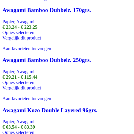
Awagami Bamboo Dubbelz. 170grs.
Papier
,
Awagami
Prijsklasse:
€
23,24
-
€
223,25
Dit
€ 23,24
Opties selecteren
product
tot
Vergelijk dit product
heeft
€ 223,25
meerdere
Aan favorieten toevoegen
variaties.
Deze
Awagami Bamboo Dubbelz. 250grs.
optie
kan
Papier
,
Awagami
gekozen
Prijsklasse:
€
29,21
-
€
115,44
worden
Dit
€ 29,21
Opties selecteren
op
product
tot
Vergelijk dit product
de
heeft
€ 115,44
productpagina
meerdere
Aan favorieten toevoegen
variaties.
Deze
Awagami Kozo Double Layered 96grs.
optie
kan
Papier
,
Awagami
gekozen
Prijsklasse:
€
63,54
-
€
83,39
worden
Dit
€ 63,54
Opties selecteren