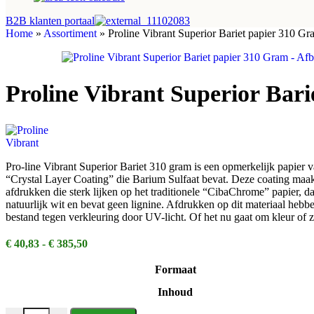
B2B klanten portaal
Home
»
Assortiment
»
Proline Vibrant Superior Bariet papier 310 Gr
Proline Vibrant Superior Bar
Pro-line Vibrant Superior Bariet 310 gram is een opmerkelijk papier
“Crystal Layer Coating” die Barium Sulfaat bevat. Deze coating maakt 
afdrukken die sterk lijken op het traditionele “CibaChrome” papier, d
natuurlijk wit en bevat geen lignine. Afdrukken op dit materiaal hebb
bestand tegen verkleuring door UV-licht. Of het nu gaat om kleur of zw
Prijsklasse:
€
40,83
-
€
385,50
€ 40,83
tot
Formaat
€ 385,50
Inhoud
Proline Vibrant Superior Bariet papier 310 Gram aantal