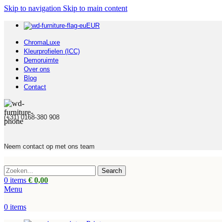
Skip to navigation
Skip to main content
EUR
ChromaLuxe
Kleurprofielen (ICC)
Demoruimte
Over ons
Blog
Contact
(+31) 0168-380 908
Neem contact op met ons team
Search
0
items
€
0,00
Menu
0
items