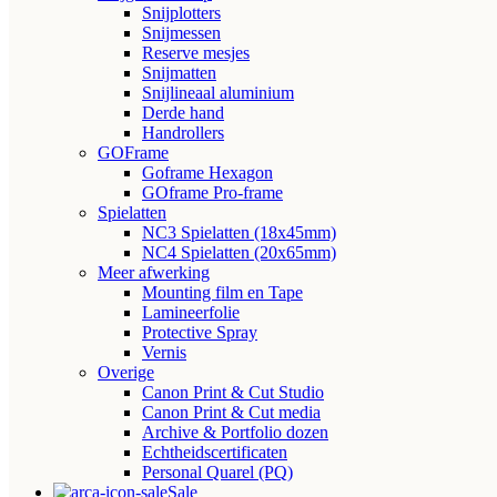
Snijplotters
Snijmessen
Reserve mesjes
Snijmatten
Snijlineaal aluminium
Derde hand
Handrollers
GOFrame
Goframe Hexagon
GOframe Pro-frame
Spielatten
NC3 Spielatten (18x45mm)
NC4 Spielatten (20x65mm)
Meer afwerking
Mounting film en Tape
Lamineerfolie
Protective Spray
Vernis
Overige
Canon Print & Cut Studio
Canon Print & Cut media
Archive & Portfolio dozen
Echtheidscertificaten
Personal Quarel (PQ)
Sale