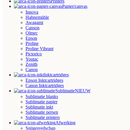
Printers
Papier/canvas
Innova
Hahnemühle
Awagami
Canson
Olmec
Epson
Proline
Proline Vibrant
Pictorico
Youtac
Zenith
Canon
Inktcartridges
Epson Inktcartridges
Canon Inktcartridges
Sublimatie
NIEUW
Sublimatie blanks
Sublimatie papier
Sublimatie inkt
Sublimatie persen
Sublimatie printers
Afwerking
Snijgereedschap