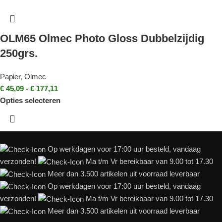
OLM65 Olmec Photo Gloss Dubbelzijdig
250grs.
Papier
,
Olmec
€
45,09
-
€
177,11
Opties selecteren
Op werkdagen voor 17:00 uur besteld, vandaag
verzonden!
Ma t/m Vr bereikbaar van 9.00 tot 17.30
Meer dan 3.500 artikelen uit voorraad leverbaar
Op werkdagen voor 17:00 uur besteld, vandaag
verzonden!
Ma t/m Vr bereikbaar van 9.00 tot 17.30
Meer dan 3.500 artikelen uit voorraad leverbaar