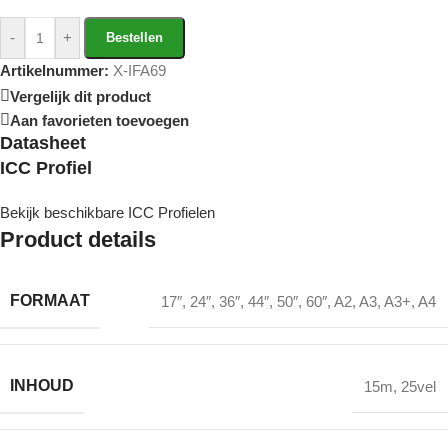
-
+
Bestellen
Artikelnummer:
X-IFA69
Vergelijk dit product
Aan favorieten toevoegen
Datasheet
ICC Profiel
Bekijk beschikbare ICC Profielen
Product details
FORMAAT
17″
,
24″
,
36″
,
44″
,
50″
,
60″
,
A2
,
A3
,
A3+
,
A4
INHOUD
15m
,
25vel