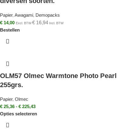
diversen soorten.
Papier
,
Awagami
,
Demopacks
€
14,00
€
16,94
Excl. BTW
Incl. BTW
Bestellen
OLM57 Olmec Warmtone Photo Pearl
255grs.
Papier
,
Olmec
€
25,36
-
€
225,43
Opties selecteren