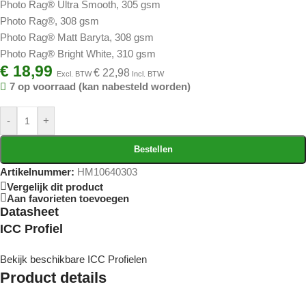
Photo Rag® Ultra Smooth, 305 gsm
Photo Rag®, 308 gsm
Photo Rag® Matt Baryta, 308 gsm
Photo Rag® Bright White, 310 gsm
€
18,99
€
22,98
Excl. BTW
Incl. BTW
7 op voorraad (kan nabesteld worden)
-
+
Bestellen
Artikelnummer:
HM10640303
Vergelijk dit product
Aan favorieten toevoegen
Datasheet
ICC Profiel
Bekijk beschikbare ICC Profielen
Product details