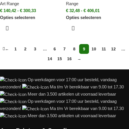
Art Range
Range
€
140,42
-
€
300,33
€
32,48
-
€
406,01
Opties selecteren
Opties selecteren
←
1
2
3
…
6
7
8
9
10
11
12
…
14
15
16
→
Op werkdagen voor 17:00 uur besteld, vandaag
verzonden!
Ma t/m Vr bereikbaar van 9.00 tot 17.30
Meer dan 3.500 artikelen uit voorraad leverbaar
Op werkdagen voor 17:00 uur besteld, vandaag
verzonden!
Ma t/m Vr bereikbaar van 9.00 tot 17.30
Meer dan 3.500 artikelen uit voorraad leverbaar