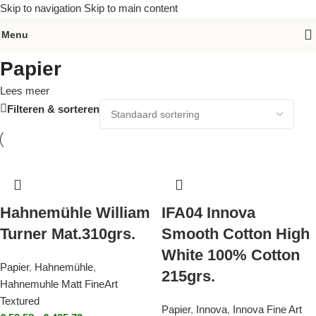
Skip to navigation
Skip to main content
Home
»
Papier
»
Pagina 9
Menu
Papier
Lees meer
Filteren & sorteren
Hahnemühle William
IFA04 Innova
Turner Mat.310grs.
Smooth Cotton High
White 100% Cotton
Papier
,
Hahnemühle
,
215grs.
Hahnemuhle Matt FineArt
Textured
Papier
,
Innova
,
Innova Fine Art