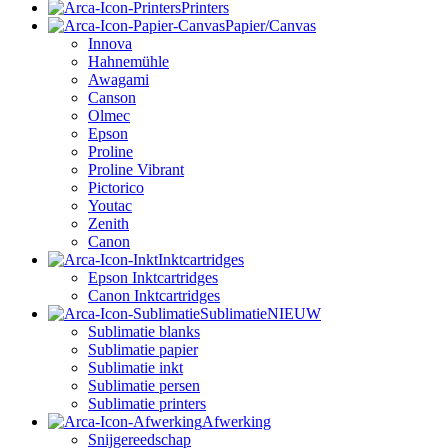
Printers
Papier/canvas
Innova
Hahnemühle
Awagami
Canson
Olmec
Epson
Proline
Proline Vibrant
Pictorico
Youtac
Zenith
Canon
Inktcartridges
Epson Inktcartridges
Canon Inktcartridges
Sublimatie
NIEUW
Sublimatie blanks
Sublimatie papier
Sublimatie inkt
Sublimatie persen
Sublimatie printers
Afwerking
Snijgereedschap