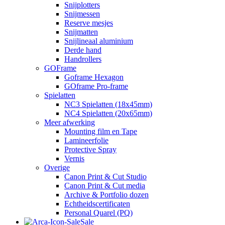
Snijplotters
Snijmessen
Reserve mesjes
Snijmatten
Snijlineaal aluminium
Derde hand
Handrollers
GOFrame
Goframe Hexagon
GOframe Pro-frame
Spielatten
NC3 Spielatten (18x45mm)
NC4 Spielatten (20x65mm)
Meer afwerking
Mounting film en Tape
Lamineerfolie
Protective Spray
Vernis
Overige
Canon Print & Cut Studio
Canon Print & Cut media
Archive & Portfolio dozen
Echtheidscertificaten
Personal Quarel (PQ)
Sale