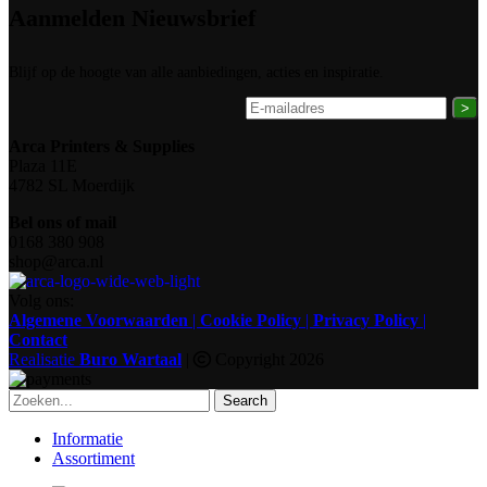
Aanmelden Nieuwsbrief
Blijf op de hoogte van alle aanbiedingen, acties en inspiratie.
>
Arca Printers & Supplies
Plaza 11E
4782 SL Moerdijk
Bel ons of mail
0168 380 908
shop@arca.nl
Volg ons:
Algemene Voorwaarden
|
Cookie Policy
|
Privacy Policy
|
Contact
Realisatie
Buro Wartaal
|
Copyright 2026
Search
Informatie
Assortiment