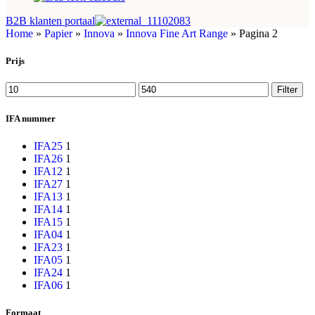
B2B klanten portaal
Home
»
Papier
»
Innova
»
Innova Fine Art Range
»
Pagina 2
Prijs
Min.
Max.
Filter
prijs
prijs
IFA nummer
IFA25
1
IFA26
1
IFA12
1
IFA27
1
IFA13
1
IFA14
1
IFA15
1
IFA04
1
IFA23
1
IFA05
1
IFA24
1
IFA06
1
Formaat