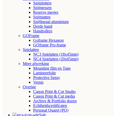
Snijplotters
Snijmessen
Reserve mesjes
Snijmatten
Snijlineaal aluminium
Derde hand
Handrollers
GOFrame
Goframe Hexagon
GOframe Pro-frame
Spielatten
NC3 Spielatten (18x45mm)
NC4 Spielatten (20x65mm)
Meer afwerking
Mounting film en Tape
Lamineerfolie
Protective Spray
Vernis
Overige
Canon Print & Cut Studio
Canon Print & Cut media
Archive & Portfolio dozen
Echtheidscertificaten
Personal Quarel (PQ)
Sale