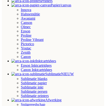
Printers
Papier/canvas
Innova
Hahnemühle
Awagami
Canson
Olmec
Epson
Proline
Proline Vibrant
Pictorico
Youtac
Zenith
Canon
Inktcartridges
Epson Inktcartridges
Canon Inktcartridges
Sublimatie
NIEUW
Sublimatie blanks
Sublimatie papier
Sublimatie inkt
Sublimatie persen
Sublimatie printers
Afwerking
Snijgereedschap