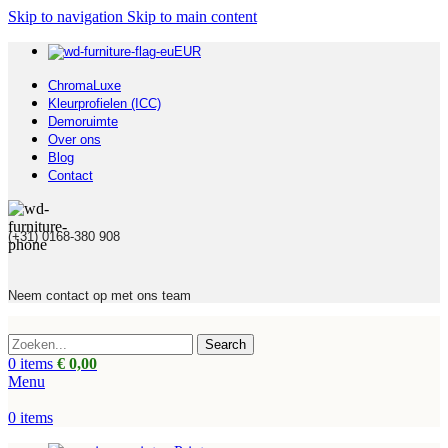
Skip to navigation
Skip to main content
EUR
ChromaLuxe
Kleurprofielen (ICC)
Demoruimte
Over ons
Blog
Contact
(+31) 0168-380 908
Neem contact op met ons team
Search
0
items
€
0,00
Menu
0
items