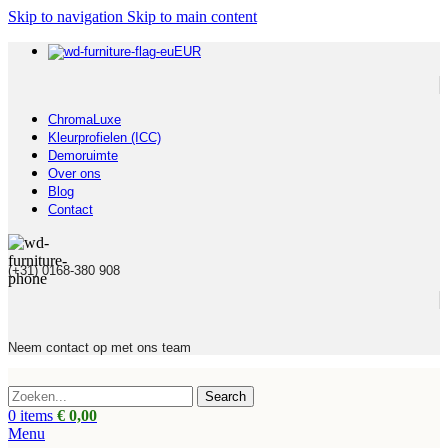
Skip to navigation
Skip to main content
EUR
ChromaLuxe
Kleurprofielen (ICC)
Demoruimte
Over ons
Blog
Contact
(+31) 0168-380 908
Neem contact op met ons team
Search
0
items
€
0,00
Menu