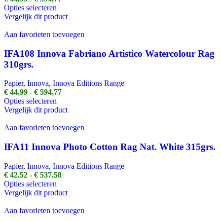
worden
Dit
€ 44,99
Opties selecteren
op
product
tot
Vergelijk dit product
de
heeft
€ 594,77
productpagina
meerdere
Aan favorieten toevoegen
variaties.
Deze
IFA108 Innova Fabriano Artistico Watercolour Rag
optie
310grs.
kan
gekozen
Papier
,
Innova
,
Innova Editions Range
worden
Prijsklasse:
€
44,99
-
€
594,77
op
Dit
€ 44,99
Opties selecteren
de
product
tot
Vergelijk dit product
productpagina
heeft
€ 594,77
meerdere
Aan favorieten toevoegen
variaties.
Deze
IFA11 Innova Photo Cotton Rag Nat. White 315grs.
optie
kan
Papier
,
Innova
,
Innova Editions Range
gekozen
Prijsklasse:
€
42,52
-
€
537,58
worden
Dit
€ 42,52
Opties selecteren
op
product
tot
Vergelijk dit product
de
heeft
€ 537,58
productpagina
meerdere
Aan favorieten toevoegen
variaties.