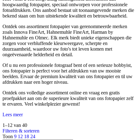
hoogwaardig fotopapier, speciaal ontworpen voor professionele
fotoafdrukken. Ons aanbod bestaat uit toonaangevende merken die
bekend staan om hun uitstekende kwaliteit en betrouwbaarheid.
Ontdek ons assortiment fotopapier van gerenommeerde merken
zoals Innova FineArt, Hahnemuhle FineArt, Harman by
Hahnemuhle en Olmec. Elk merk biedt unieke eigenschappen die
zorgen voor verbluffende kleurweergave, scherpte en
duurzaamheid, waardoor uw foto's tot leven komen met
ongeëvenaarde helderheid en detail.
Of u nu een professionele fotograaf bent of een serieuze hobbyist,
ons fotopapier is perfect voor het afdrukken van uw mooiste
beelden. Ervaar de premium kwaliteit van ons fotopapier en til uw
afdrukken naar een hoger niveau.
Ontdek ons volledige assortiment online en vraag een gratis
proefpakket aan om de superieure kwaliteit van ons fotopapier zelf
te ervaren. Veel winkelplezier gewenst!
Lees meer
1–12 van 40
Filteren & sorteren
Toon
9
12
18
24