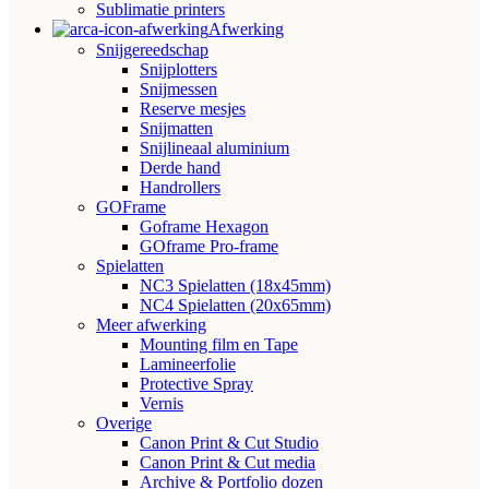
Sublimatie printers
Afwerking
Snijgereedschap
Snijplotters
Snijmessen
Reserve mesjes
Snijmatten
Snijlineaal aluminium
Derde hand
Handrollers
GOFrame
Goframe Hexagon
GOframe Pro-frame
Spielatten
NC3 Spielatten (18x45mm)
NC4 Spielatten (20x65mm)
Meer afwerking
Mounting film en Tape
Lamineerfolie
Protective Spray
Vernis
Overige
Canon Print & Cut Studio
Canon Print & Cut media
Archive & Portfolio dozen