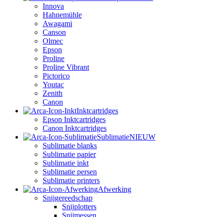
Innova
Hahnemühle
Awagami
Canson
Olmec
Epson
Proline
Proline Vibrant
Pictorico
Youtac
Zenith
Canon
Inktcartridges
Epson Inktcartridges
Canon Inktcartridges
Sublimatie
NIEUW
Sublimatie blanks
Sublimatie papier
Sublimatie inkt
Sublimatie persen
Sublimatie printers
Afwerking
Snijgereedschap
Snijplotters
Snijmessen