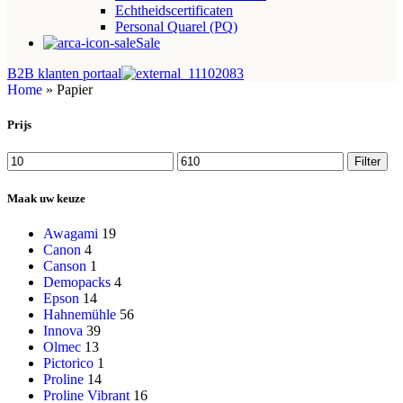
Echtheidscertificaten
Personal Quarel (PQ)
Sale
B2B klanten portaal
Home
»
Papier
Prijs
Min.
Max.
Filter
prijs
prijs
Maak uw keuze
Awagami
19
Canon
4
Canson
1
Demopacks
4
Epson
14
Hahnemühle
56
Innova
39
Olmec
13
Pictorico
1
Proline
14
Proline Vibrant
16