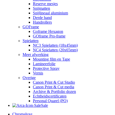
Reserve mesjes
Snijmatten
Snijlineaal aluminium
Derde hand
Handrollers
GOFrame
Goframe Hexagon
GOframe Pro-frame
Spielatten
NC3 Spielatten (18x45mm)
NC4 Spielatten (20x65mm)
Meer afwerking
Mounting film en Tape
Lamineerfolie
Protective Spray
Vernis
Overige
Canon Print & Cut Studio
Canon Print & Cut media
Archive & Portfolio dozen
Echtheidscertificaten
Personal Quarel (PQ)
Sale
Chromaluxe