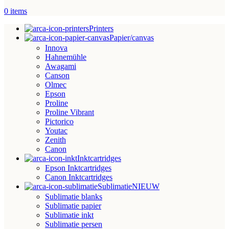
0
items
Printers
Papier/canvas
Innova
Hahnemühle
Awagami
Canson
Olmec
Epson
Proline
Proline Vibrant
Pictorico
Youtac
Zenith
Canon
Inktcartridges
Epson Inktcartridges
Canon Inktcartridges
Sublimatie
NIEUW
Sublimatie blanks
Sublimatie papier
Sublimatie inkt
Sublimatie persen