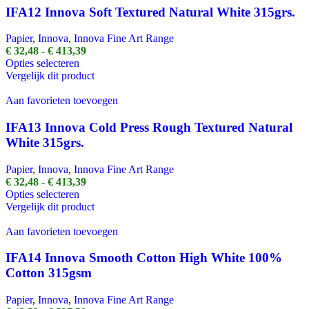
Deze
IFA12 Innova Soft Textured Natural White 315grs.
optie
kan
Papier
,
Innova
,
Innova Fine Art Range
gekozen
Prijsklasse:
€
32,48
-
€
413,39
worden
Dit
€ 32,48
Opties selecteren
op
product
tot
Vergelijk dit product
de
heeft
€ 413,39
productpagina
meerdere
Aan favorieten toevoegen
variaties.
Deze
IFA13 Innova Cold Press Rough Textured Natural
optie
White 315grs.
kan
gekozen
Papier
,
Innova
,
Innova Fine Art Range
worden
Prijsklasse:
€
32,48
-
€
413,39
op
Dit
€ 32,48
Opties selecteren
de
product
tot
Vergelijk dit product
productpagina
heeft
€ 413,39
meerdere
Aan favorieten toevoegen
variaties.
Deze
IFA14 Innova Smooth Cotton High White 100%
optie
Cotton 315gsm
kan
gekozen
Papier
,
Innova
,
Innova Fine Art Range
worden