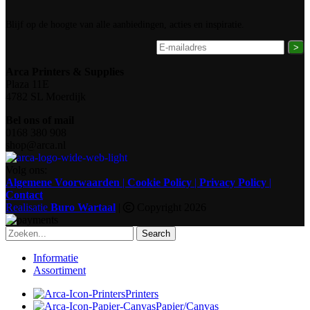
Blijf op de hoogte van alle aanbiedingen, acties en inspiratie.
>
Arca Printers & Supplies
Plaza 11E
4782 SL Moerdijk
Bel ons of mail
0168 380 908
shop@arca.nl
Volg ons:
Algemene Voorwaarden
|
Cookie Policy
|
Privacy Policy
|
Contact
Realisatie
Buro Wartaal
|
Copyright 2026
Search
Informatie
Assortiment
Printers
Papier/canvas