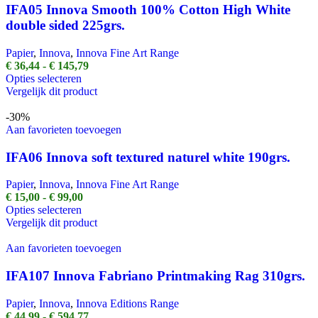
Deze
IFA05 Innova Smooth 100% Cotton High White
optie
double sided 225grs.
kan
gekozen
Papier
,
Innova
,
Innova Fine Art Range
worden
Prijsklasse:
€
36,44
-
€
145,79
op
Dit
€ 36,44
Opties selecteren
de
product
tot
Vergelijk dit product
productpagina
heeft
€ 145,79
meerdere
-30%
variaties.
Aan favorieten toevoegen
Deze
optie
IFA06 Innova soft textured naturel white 190grs.
kan
gekozen
Papier
,
Innova
,
Innova Fine Art Range
worden
Prijsklasse:
€
15,00
-
€
99,00
op
Dit
€ 15,00
Opties selecteren
de
product
tot
Vergelijk dit product
productpagina
heeft
€ 99,00
meerdere
Aan favorieten toevoegen
variaties.
Deze
IFA107 Innova Fabriano Printmaking Rag 310grs.
optie
kan
Papier
,
Innova
,
Innova Editions Range
gekozen
Prijsklasse:
€
44,99
-
€
594,77