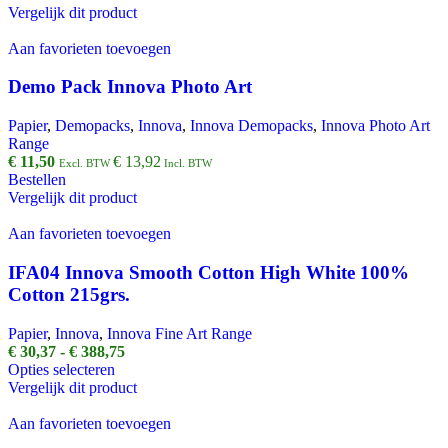
Vergelijk dit product
Aan favorieten toevoegen
Demo Pack Innova Photo Art
Papier
,
Demopacks
,
Innova
,
Innova Demopacks
,
Innova Photo Art
Range
€
11,50
€
13,92
Excl. BTW
Incl. BTW
Bestellen
Vergelijk dit product
Aan favorieten toevoegen
IFA04 Innova Smooth Cotton High White 100%
Cotton 215grs.
Papier
,
Innova
,
Innova Fine Art Range
Prijsklasse:
€
30,37
-
€
388,75
Dit
€ 30,37
Opties selecteren
product
tot
Vergelijk dit product
heeft
€ 388,75
meerdere
Aan favorieten toevoegen
variaties.