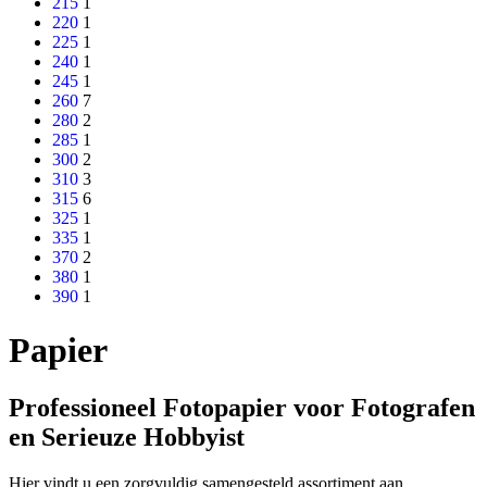
215
1
220
1
225
1
240
1
245
1
260
7
280
2
285
1
300
2
310
3
315
6
325
1
335
1
370
2
380
1
390
1
Papier
Professioneel Fotopapier voor Fotografen
en Serieuze Hobbyist
Hier vindt u een zorgvuldig samengesteld assortiment aan